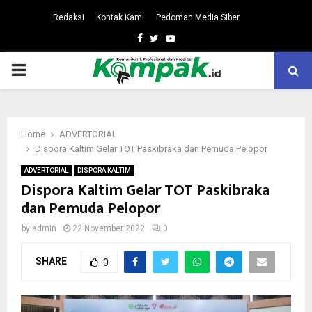
Redaksi
Kontak Kami
Pedoman Media Siber
Facebook
Twitter
Youtube
PRIMARY
MENU
Home
ADVERTORIAL
Dispora Kaltim Gelar TOT Paskibraka dan Pemuda Pelopor
ADVERTORIAL
DISPORA KALTIM
Dispora Kaltim Gelar TOT Paskibraka
dan Pemuda Pelopor
by
admin
22 November 2022
0
SHARE
0