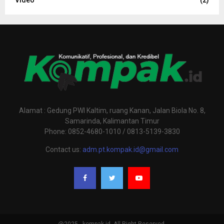
Alamat : Gedung PWI Kaltim, ruang Kanan, Jalan Biola No. 8,
Samarinda, Kalimantan Timur
Phone: 0852-4680-1010 / 0813-5139-3830
Contact us:
adm.pt.kompak.id@gmail.com